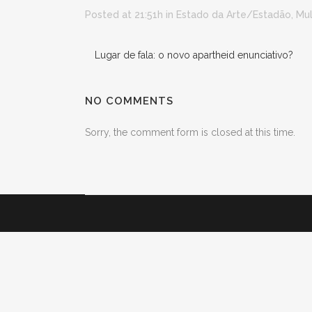
Posted at 21:51h
in
Estado da Arte/Estadão
,
Mul
Lugar de fala: o novo apartheid enunciativo?
NO COMMENTS
Sorry, the comment form is closed at this time.