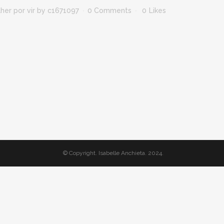
her por vir
by
c1671097
0 Comments
0
Likes
© Copyright. Isabelle Anchieta. 2024.